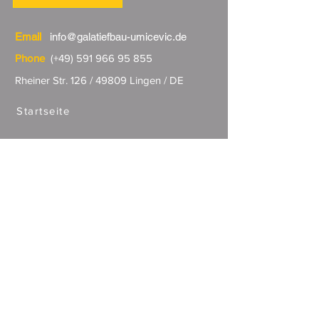
Email
info@galatiefbau-umicevic.de
Phone
(+49)
591 966 95 855
Rheiner Str. 126 / 49809 Lingen / DE
Startseite
Leistung
Kontakt
© 2024 Galabau Umicevic Tiefbau |
Datenschutz | Impressum